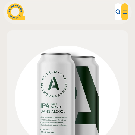
Aliments d'ici
Recettes
Inspirations d'ici
Restaurants
Institutions
À propos