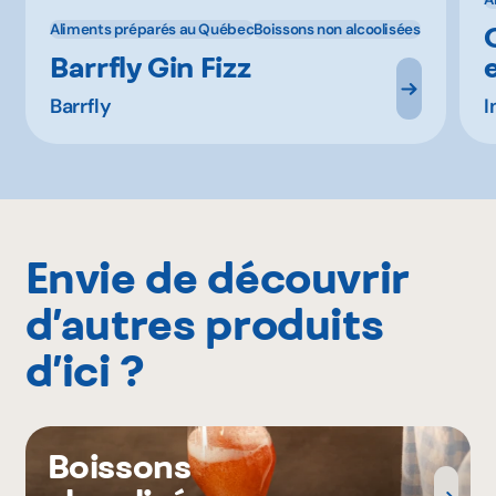
Aliments préparés au Québec
Boissons non alcoolisées
Barrfly Gin Fizz
Barrfly
I
Envie de découvrir
d’autres produits
d’ici ?
Boissons