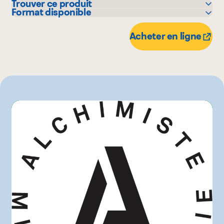
Trouver ce produit
Format disponible
Avril - supermarché santé
473 mL
IGA
Acheter en ligne
L'intermarché
Marchés Tradition
Maxi
Metro
Provigo
Super C