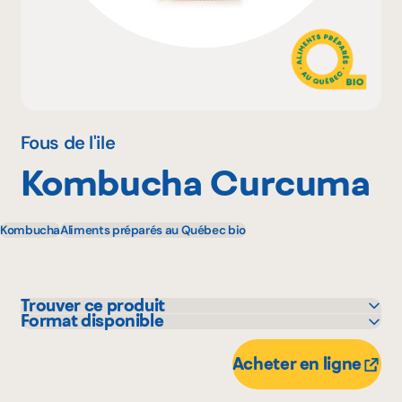
Pourquoi adhérer
Portail adhérent
Fous de l'ile
Kombucha Curcuma
EN
Kombucha
Aliments préparés au Québec bio
Trouver ce produit
Format disponible
Avril - supermarché santé
355 mL
GFS
1000 mL
Acheter en ligne
IGA
375 mL
Marchés Tradition