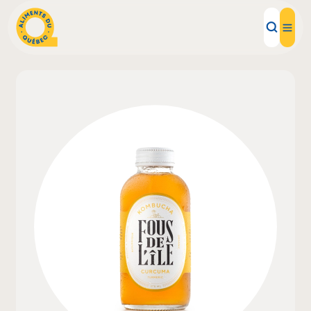
Aliments d'ici
Recettes
Inspirations d'ici
Restaurants
Institutions
À propos