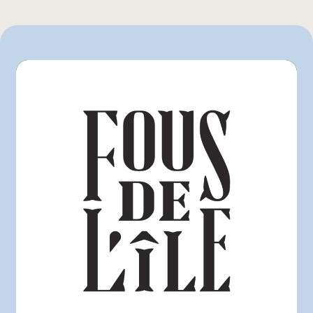
Metro
Provigo
Rachelle-Béry
Sysco