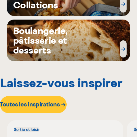
Collations
Boulangerie,
pâtisserie et
desserts
Laissez-vous inspirer
Toutes les inspirations
Sortie et loisir
So