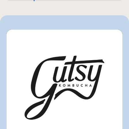
355 mL
IGA
L'intermarché
Marchés Tradition
Metro
Provigo
Rachelle-Béry