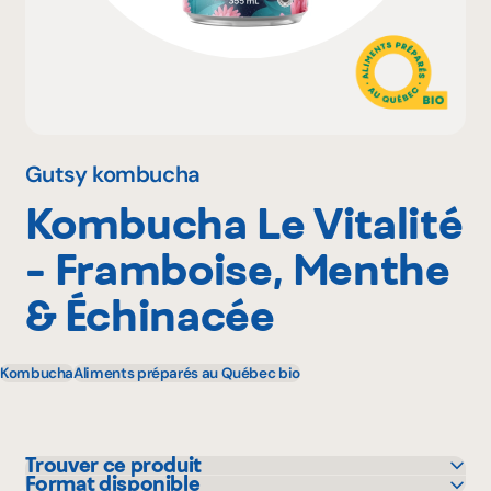
Pourquoi adhérer
Portail adhérent
Gutsy kombucha
Kombucha Le Vitalité
EN
- Framboise, Menthe
& Échinacée
Kombucha
Aliments préparés au Québec bio
Trouver ce produit
Format disponible
Avril - supermarché santé