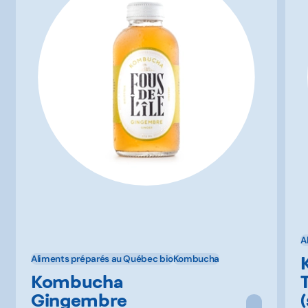
A
Aliments préparés au Québec bio
Kombucha
Kombucha
Gingembre