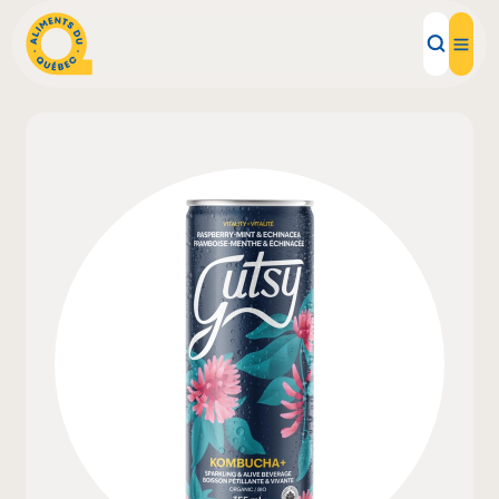
Aliments d'ici
Recettes
Inspirations d'ici
Restaurants
Institutions
À propos