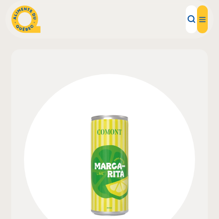
Aliments d'ici
Recettes
Inspirations d'ici
Restaurants
Institutions
À propos