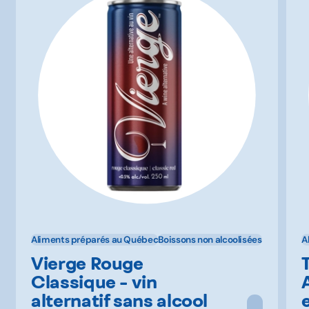
Aliments préparés au Québec
Boissons non alcoolisées
A
Vierge Rouge
Classique - vin
alternatif sans alcool