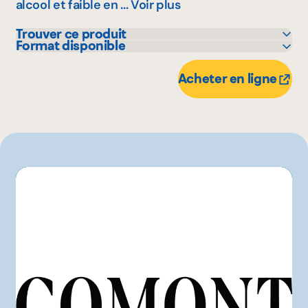
alcool et faible en ...
Voir plus
Trouver ce produit
Format disponible
IGA
355 mL
Marchés Tradition
Acheter en ligne
Maturin
Maxi
Metro
Provigo