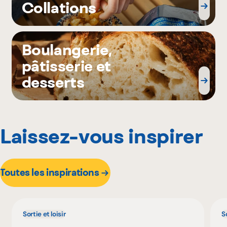
Collations
Boulangerie,
pâtisserie et
desserts
Laissez-vous inspirer
Toutes les inspirations
Sortie et loisir
So