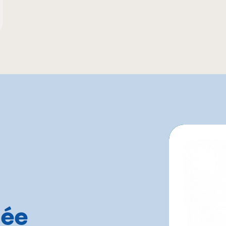
GFS
Prov
IGA
Supe
L'intermarché
Sysc
Marchés Tradition
Walm
tée