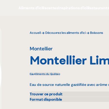
Aliments d'ici
Recettes
Inspirations d'ici
Restaurant
Accueil
Découvrez les aliments d’ici
Boissons
Montellier
Montellier Li
Eau
Aliments du Québec
Eau de source naturelle gazéifiée avec arôme 
Trouver ce produit
Bonichoix
Maxi
Format disponible
1 L
Colabor
Metr