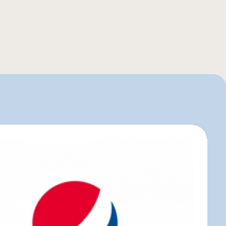
igo
r C
o
art