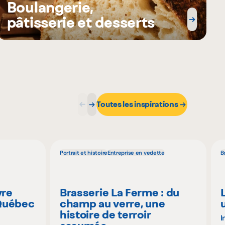
Boulangerie,
pâtisserie et desserts
Toutes les inspirations
Portrait et histoire
Entreprise en vedette
B
vre
Brasserie La Ferme : du
 Québec
champ au verre, une
histoire de terroir
I