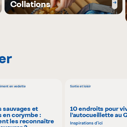
Collations
er
liment en vedette
Sortie et loisir
s sauvages et
10 endroits pour vi
s en corymbe :
l’autocueillette au
t les reconnaître
Inspirations d'ici