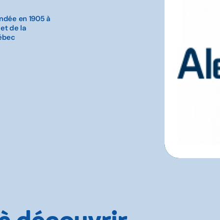
ondée en 1905 à
et de la
uébec
 à découvrir