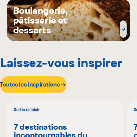
Boulangerie,
pâtisserie et
desserts
Laissez-vous inspirer
Toutes les inspirations
Sortie et loisir
So
7 destinations
incontournables du