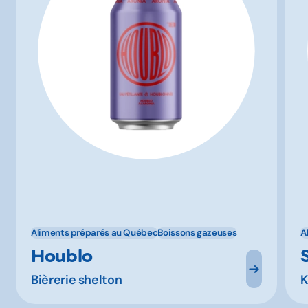
Aliments préparés au Québec
Boissons gazeuses
A
Houblo
Bièrerie shelton
K