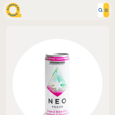
Aliments d'ici
Recettes
Inspirations d'ici
Restaurants
Institutions
À propos