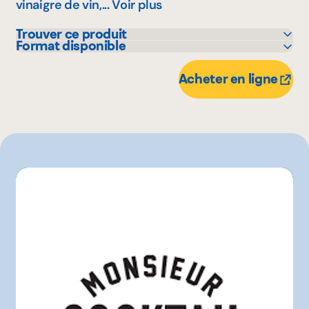
vinaigre de vin,...
Voir plus
Trouver ce produit
Format disponible
GFS
250 mL
IGA
700 mL
Acheter en ligne
Maxi
Metro