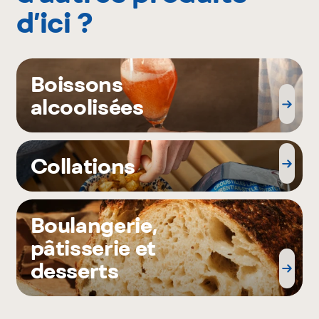
d’ici ?
Boissons
alcoolisées
Collations
Boulangerie,
pâtisserie et
desserts