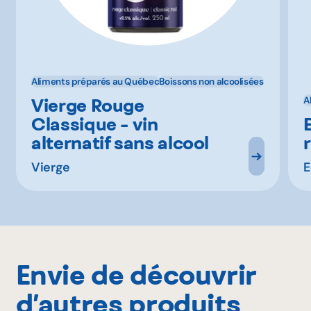
Aliments préparés au Québec
Boissons non alcoolisées
Vierge Rouge
A
Classique - vin
alternatif sans alcool
Vierge
E
Envie de découvrir
d’autres produits