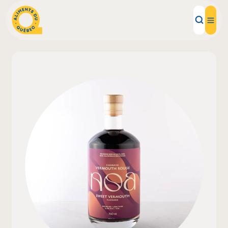
Aliments d'ici
Recettes
Inspirations d'ici
Restaurants
Institutions
À propos