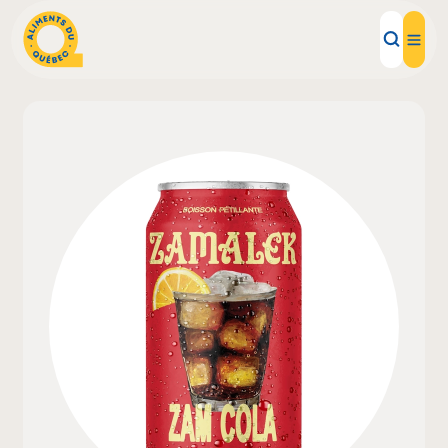
Aliments d'ici
Recettes
Inspirations d'ici
Restaurants
Institutions
À propos