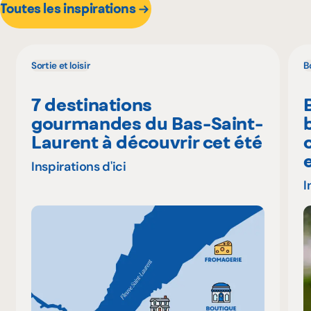
Toutes les inspirations
Sortie et loisir
B
7 destinations
gourmandes du Bas-Saint-
Laurent à découvrir cet été
Inspirations d'ici
I