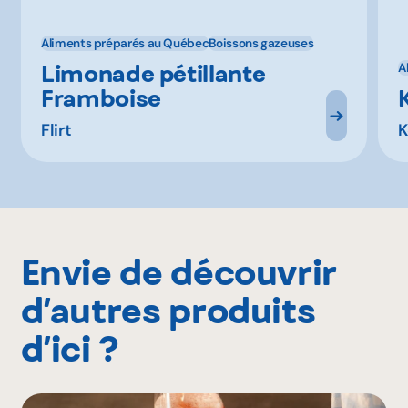
Aliments préparés au Québec
Boissons gazeuses
Limonade pétillante
A
Framboise
Flirt
K
Envie de découvrir
d’autres produits
d’ici ?