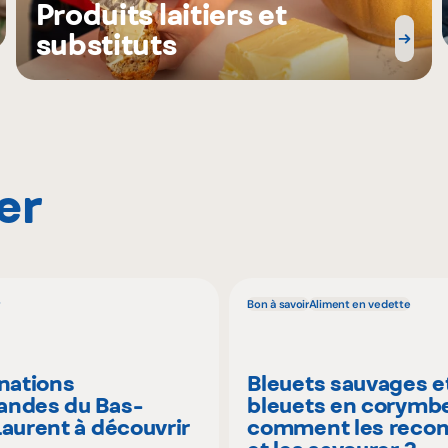
Produits laitiers et
substituts
er
Bon à savoir
Aliment en vedette
inations
Bleuets sauvages e
ndes du Bas-
bleuets en corymbe
Laurent à découvrir
comment les recon