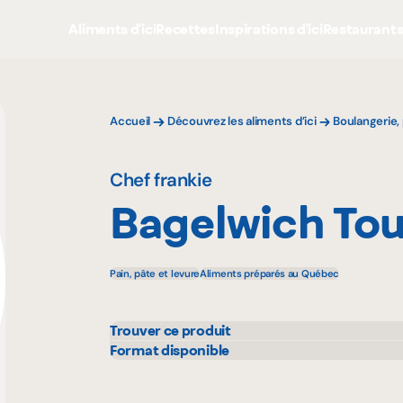
Aliments d'ici
Recettes
Inspirations d'ici
Restaurant
Accueil
Découvrez les aliments d’ici
Boulangerie, 
Chef frankie
Bagelwich Tou
Pain, pâte et levure
Aliments préparés au Québec
Trouver ce produit
IGA
Supe
Format disponible
420 g
Maxi
Walm
Metro