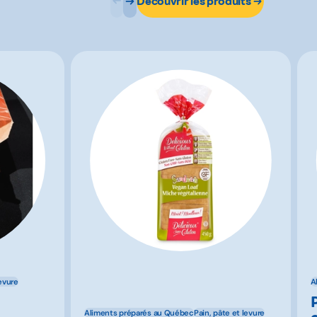
Découvrir les produits
levure
A
Aliments préparés au Québec
Pain, pâte et levure