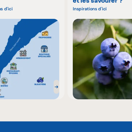
é
et les savourer ?
s d'ici
Inspirations d'ici