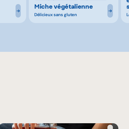
Miche végétalienne
Délicieux sans gluten
L