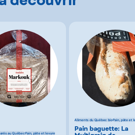
Aliments du Québec bio
Pain, pâte et 
Pain baguette: La
Multigrain de
parés au Québec
Pain, pâte et levure