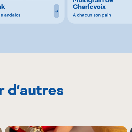
uk
Charlevoix
ie andalos
À chacun son pain
r d’autres