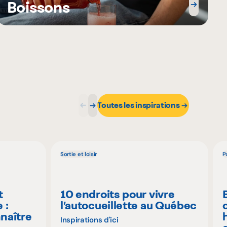
Boissons
Toutes les inspirations
Sortie et loisir
P
t
10 endroits pour vivre
 :
l’autocueillette au Québec
naître
Inspirations d'ici