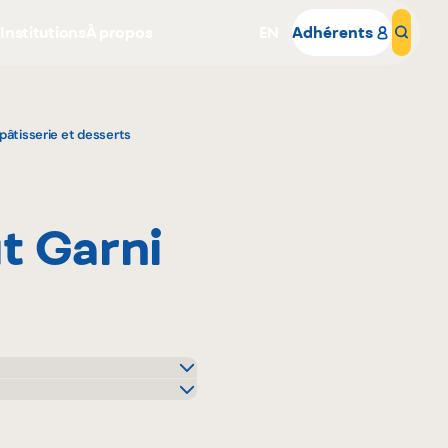
s
Institutions
À propos
EN
Adhérents
Rech
pâtisserie et desserts
t Garni
Pourquoi adhérer
Portail adhérent
r C
art