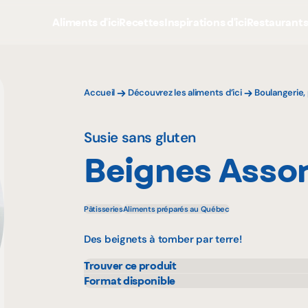
Aliments d'ici
Recettes
Inspirations d'ici
Restaurant
Accueil
Découvrez les aliments d’ici
Boulangerie, 
Susie sans gluten
Beignes Assor
Pâtisseries
Aliments préparés au Québec
Des beignets à tomber par terre!
Trouver ce produit
IGA
Rach
Format disponible
360 g
Metro
Walm