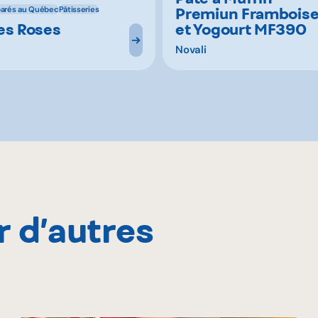
Premiun Frambois
parés au Québec
Pâtisseries
es Roses
et Yogourt MF390
Novali
r d’autres