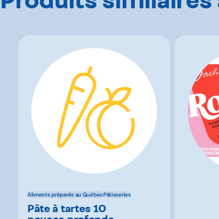
Aliments préparés au Québec
Pâtisseries
Pâte à tartes 10
pouces profonde