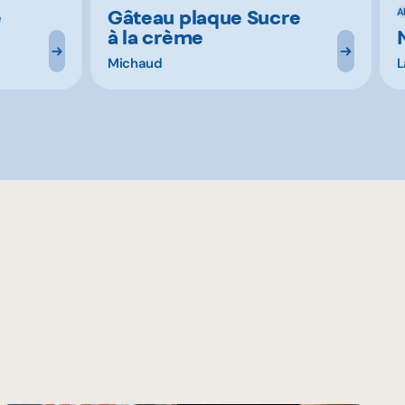
e
Gâteau plaque Sucre
A
à la crème
Michaud
L