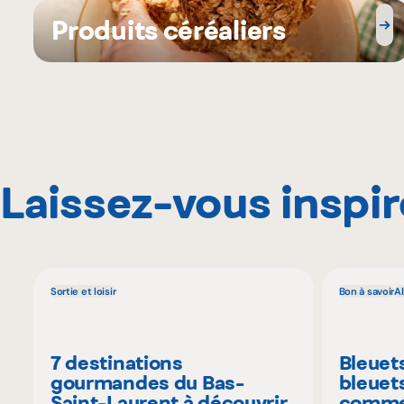
Produits céréaliers
Laissez-vous inspir
Sortie et loisir
Bon à savoir
A
7 destinations
Bleuet
gourmandes du Bas-
bleuet
Saint-Laurent à découvrir
commen