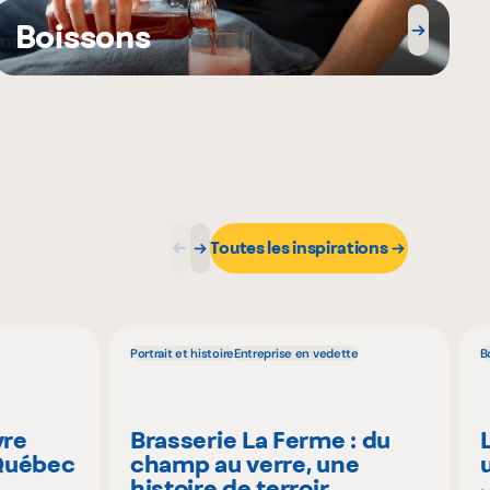
Boissons
Toutes les inspirations
Portrait et histoire
Entreprise en vedette
B
vre
Brasserie La Ferme : du
 Québec
champ au verre, une
histoire de terroir