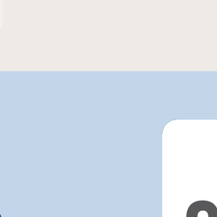
Provigo
n