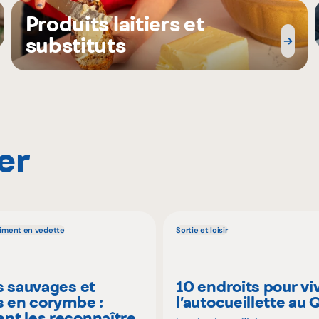
Produits laitiers et
substituts
er
liment en vedette
Sortie et loisir
s sauvages et
10 endroits pour vi
s en corymbe :
l’autocueillette au
t les reconnaître