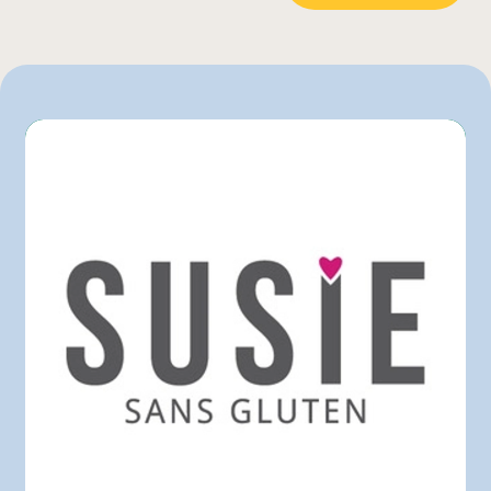
Rachelle-Béry
Walmart