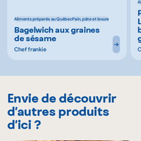
A
Aliments préparés au Québec
Pain, pâte et levure
Bagelwich aux graines
de sésame
Chef frankie
C
Envie de découvrir
d’autres produits
d’ici ?