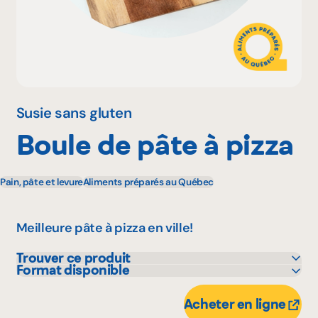
Pourquoi adhérer
Portail adhérent
Susie sans gluten
Boule de pâte à pizza
EN
Pain, pâte et levure
Aliments préparés au Québec
Meilleure pâte à pizza en ville!
Trouver ce produit
Format disponible
IGA
250 g
Metro
Acheter en ligne
Provigo