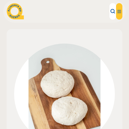
Aliments d'ici
Recettes
Inspirations d'ici
Restaurants
Institutions
À propos