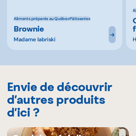
A
Aliments préparés au Québec
Pâtisseries
Brownie
Madame labriski
H
Envie de découvrir
d’autres produits
d’ici ?