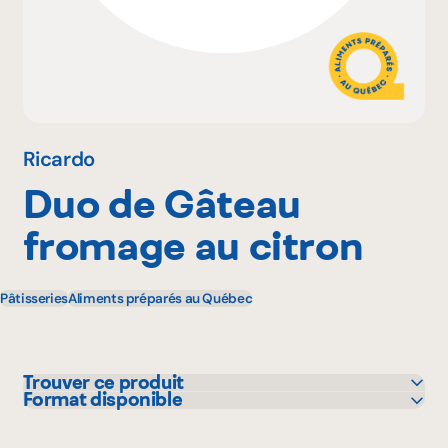
Pourquoi adhérer
Portail adhérent
Ricardo
Duo de Gâteau
EN
fromage au citron
Pâtisseries
Aliments préparés au Québec
Trouver ce produit
Format disponible
IGA
100 g
Rachelle-Béry