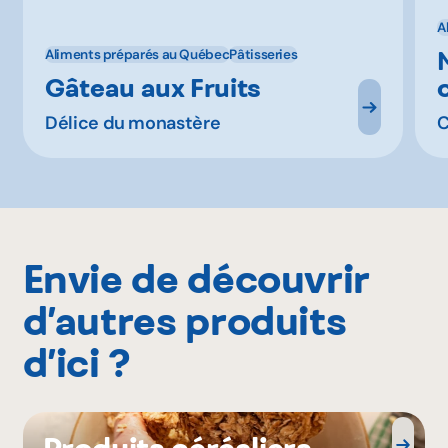
A
Aliments préparés au Québec
Pâtisseries
Gâteau aux Fruits
Délice du monastère
C
Envie de découvrir
d’autres produits
d’ici ?
Produits céréaliers