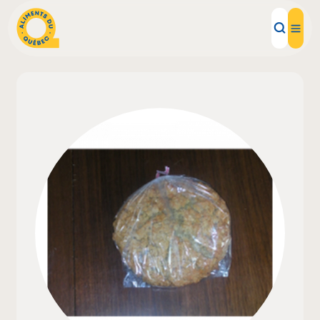
Aliments d'ici
Recettes
Inspirations d'ici
Restaurants
Institutions
À propos