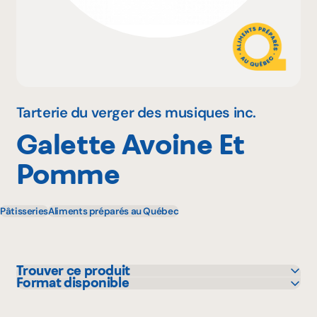
Pourquoi adhérer
Portail adhérent
Tarterie du verger des musiques inc.
Galette Avoine Et
EN
Pomme
Pâtisseries
Aliments préparés au Québec
Trouver ce produit
Format disponible
IGA
130 g
Metro