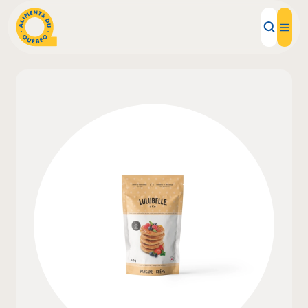
Aliments d'ici
Recettes
Inspirations d'ici
Restaurants
Institutions
À propos