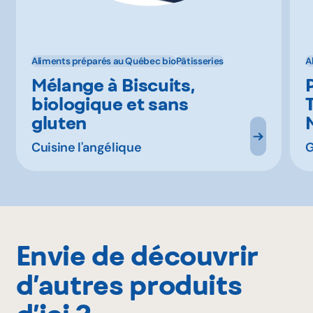
Aliments préparés au Québec bio
Pâtisseries
A
Mélange à Biscuits,
biologique et sans
gluten
Cuisine l'angélique
G
Envie de découvrir
d’autres produits