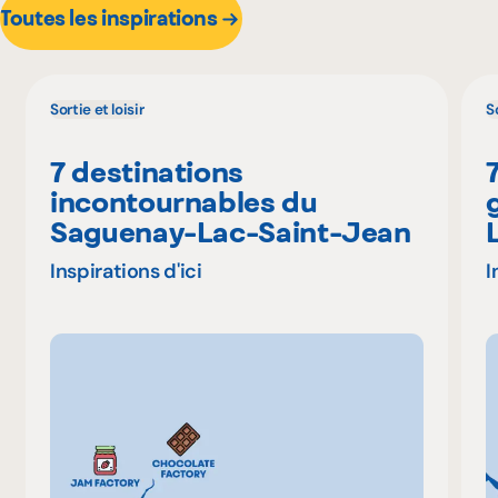
Toutes les inspirations
Sortie et loisir
So
7 destinations
incontournables du
Saguenay-Lac-Saint-Jean
Inspirations d'ici
I