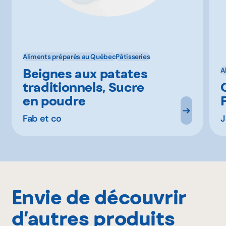
Aliments préparés au Québec
Pâtisseries
Beignes aux patates
A
traditionnels, Sucre
en poudre
Fab et co
J
Envie de découvrir
d’autres produits