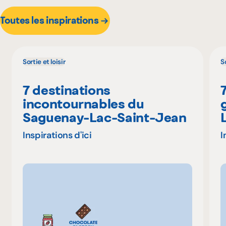
Toutes les inspirations
Sortie et loisir
So
7 destinations
incontournables du
Saguenay-Lac-Saint-Jean
Inspirations d'ici
I