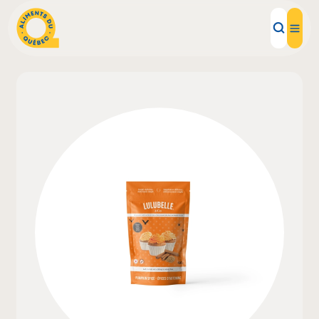
Aliments d'ici
Recettes
Inspirations d'ici
Restaurants
Institutions
À propos