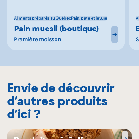
Aliments préparés au Québec
Pain, pâte et levure
A
Pain muesli (boutique)
Première moisson
S
Envie de découvrir
d’autres produits
d’ici ?