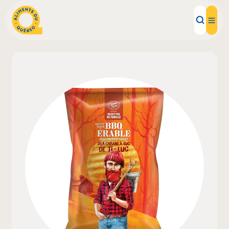
Aliments d'ici
Recettes
Inspirations d'ici
Restaurants
Institutions
À propos