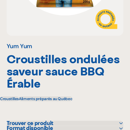
Pourquoi adhérer
Portail adhérent
Yum Yum
Croustilles ondulées
EN
saveur sauce BBQ
Érable
Croustilles
Aliments préparés au Québec
Trouver ce produit
Format disponible
IGA