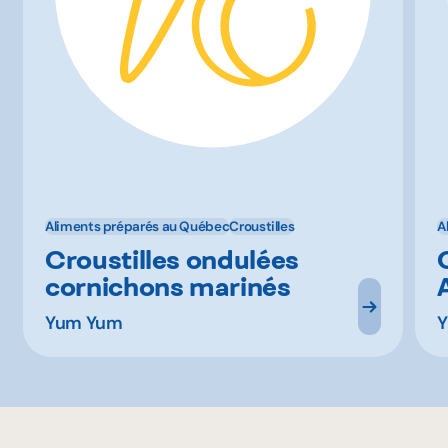
Aliments préparés au Québec
Croustilles
A
Croustilles ondulées
cornichons marinés
Yum Yum