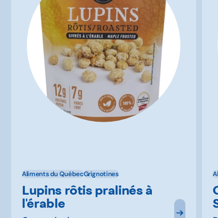
Aliments du Québec
Grignotines
A
Lupins rôtis pralinés à
l'érable