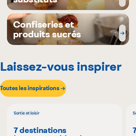
Confiseries et
produits sucrés
Laissez-vous inspirer
Toutes les inspirations
Sortie et loisir
So
7 destinations