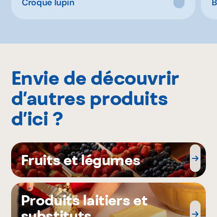
Croque lupin
B
Envie de découvrir
d’autres produits
d’ici ?
Fruits et légumes
Produits laitiers et
substituts