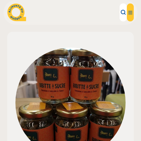
Aliments d'ici
Recettes
Inspirations d'ici
Restaurants
Institutions
À propos