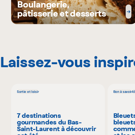
Boulangerie,
pâtisserie et desserts
Laissez-vous inspir
Sortie et loisir
Bon à savoir
A
7 destinations
Bleuet
gourmandes du Bas-
bleuet
Saint-Laurent à découvrir
commen