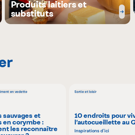
Produits laitiers et
substituts
er
liment en vedette
Sortie et loisir
s sauvages et
10 endroits pour vi
s en corymbe :
l’autocueillette au
t les reconnaître
Inspirations d'ici