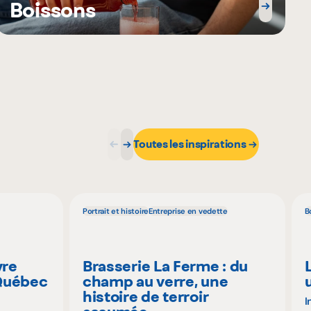
Boissons
Toutes les inspirations
Portrait et histoire
Entreprise en vedette
B
vre
Brasserie La Ferme : du
 Québec
champ au verre, une
histoire de terroir
I