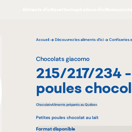
Aliments d'ici
Recettes
Inspirations d'ici
Restaurant
Accueil
Découvrez les aliments d’ici
Confiseries 
Chocolats giacomo
215/217/234 -
poules chocola
Chocolats
Aliments préparés au Québec
Petites poules chocolat au lait
Format disponible