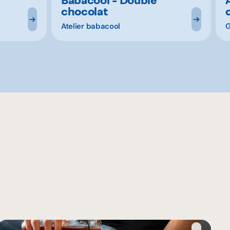
chocolat
Atelier babacool
G