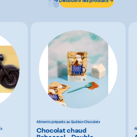
Découvrir les produits
Aliments préparés au Québec
Chocolats
Chocolat chaud
ts
A
Babacool - Double