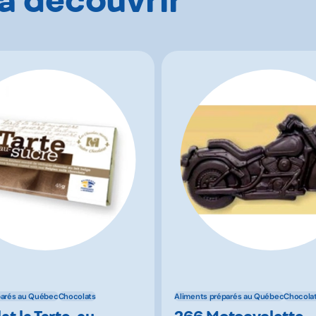
parés au Québec
Chocolats
Aliments préparés au Québec
Chocola
t la Tarte-au-
266 Motocyclette