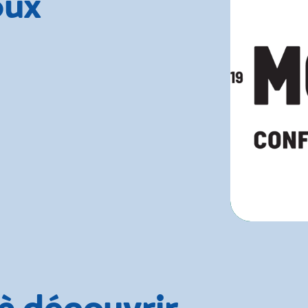
oux
 à découvrir