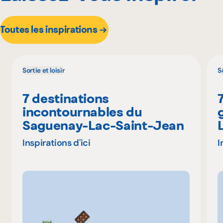
Toutes les inspirations
Sortie et loisir
So
7 destinations
incontournables du
Saguenay-Lac-Saint-Jean
Inspirations d'ici
I