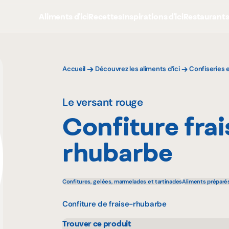
Aliments d'ici
Recettes
Inspirations d'ici
Restaurant
Accueil
Découvrez les aliments d’ici
Confiseries 
Le versant rouge
Confiture frai
rhubarbe
Confitures, gelées, marmelades et tartinades
Aliments préparé
Confiture de fraise-rhubarbe
Trouver ce produit