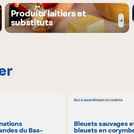
Produits laitiers et
substituts
er
Bon à savoir
Aliment en vedette
inations
Bleuets sauvages e
ndes du Bas-
bleuets en corymbe