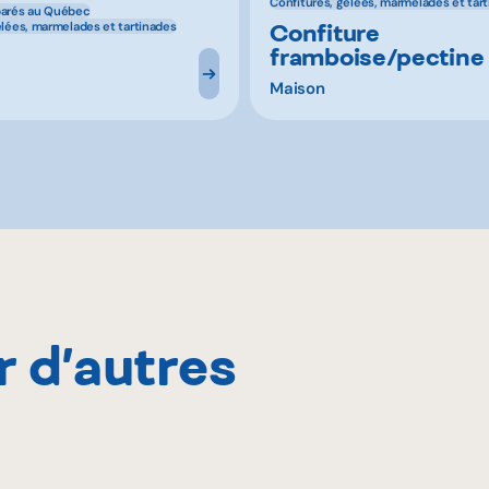
Confitures, gelées, marmelades et tar
parés au Québec
Confiture
elées, marmelades et tartinades
framboise/pectine
Maison
r d’autres