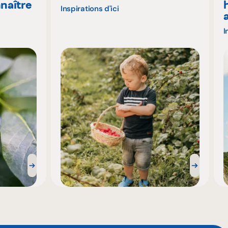
naître
Inspirations d'ici
I