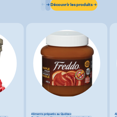
Découvrir les produits
Aliments préparés au Québec
A