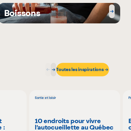
Boissons
Toutes les inspirations
Sortie et loisir
P
t
10 endroits pour vivre
 :
l’autocueillette au Québec