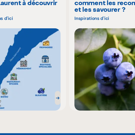
Laurent à découvrir
comment les recon
é
et les savourer ?
s d'ici
Inspirations d'ici