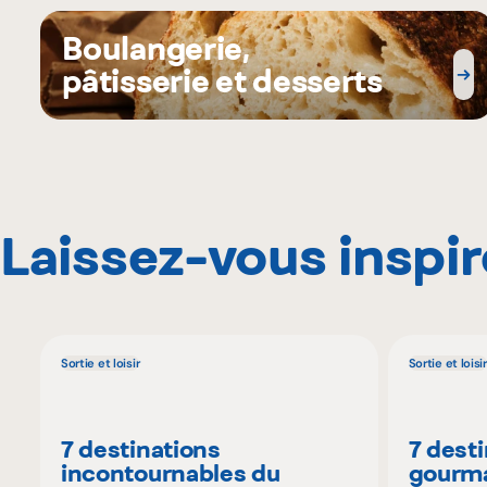
Boulangerie,
pâtisserie et desserts
Laissez-vous inspir
Sortie et loisir
Sortie et loisir
7 destinations
7 dest
incontournables du
gourma