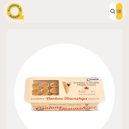
Aliments d'ici
Recettes
Inspirations d'ici
Restaurants
Institutions
À propos