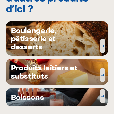
d’ici ?
Boulangerie,
pâtisserie et
desserts
Produits laitiers et
substituts
Boissons