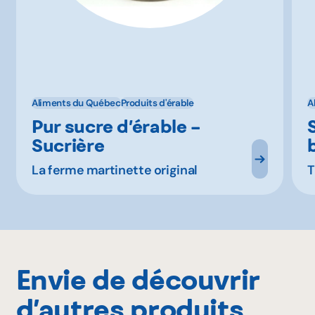
Aliments du Québec
Produits d'érable
A
Pur sucre d’érable –
Sucrière
La ferme martinette original
T
Envie de découvrir
d’autres produits