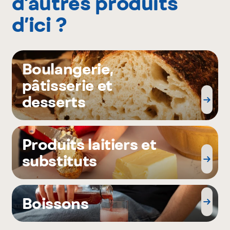
d’autres produits
d’ici ?
Boulangerie,
pâtisserie et
desserts
Produits laitiers et
substituts
Boissons