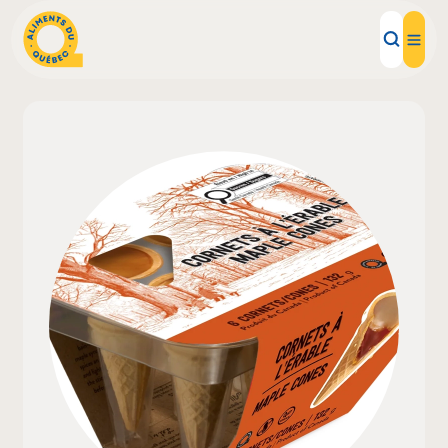
Aliments d'ici
Recettes
Inspirations d'ici
Restaurants
Institutions
À propos