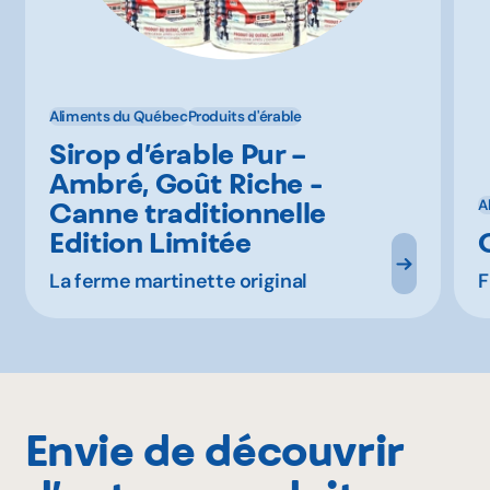
Aliments du Québec
Produits d'érable
Sirop d’érable Pur –
Ambré, Goût Riche -
Canne traditionnelle
A
Edition Limitée
La ferme martinette original
F
Envie de découvrir