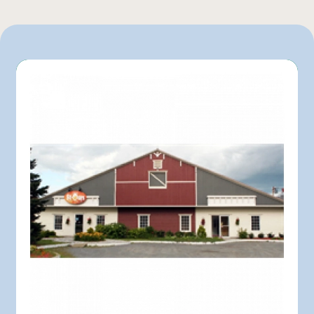
4 L
250 mL
500 mL
1 L
100 mL