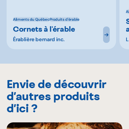
A
Aliments du Québec
Produits d'érable
Cornets à l'érable
Érablière bernard inc.
L
Envie de découvrir
d’autres produits
d’ici ?