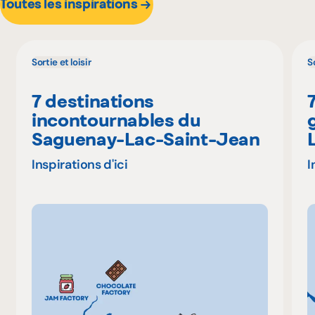
Toutes les inspirations
Sortie et loisir
So
7 destinations
incontournables du
Saguenay-Lac-Saint-Jean
Inspirations d'ici
I