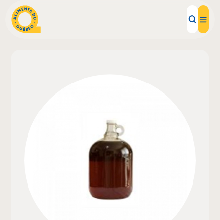
Aliments d'ici
Recettes
Inspirations d'ici
Restaurants
Institutions
À propos