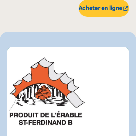
100 g
Acheter en ligne
250 g
500 g