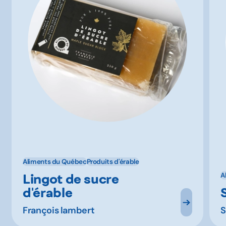
Aliments du Québec
Produits d'érable
Lingot de sucre
A
d'érable
François lambert
S