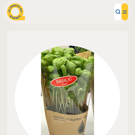
Aliments d'ici
Recettes
Inspirations d'ici
Restaurants
Institutions
À propos