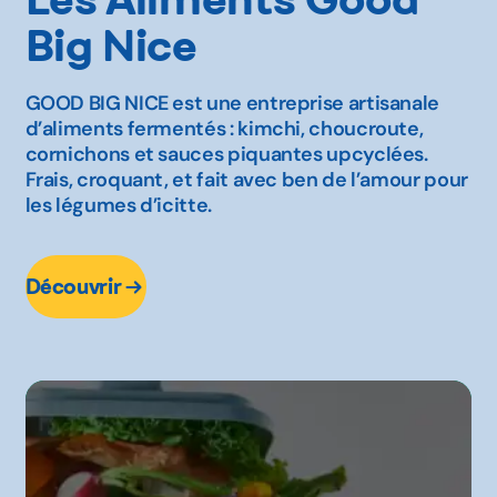
Big Nice
GOOD BIG NICE est une entreprise artisanale
d’aliments fermentés : kimchi, choucroute,
cornichons et sauces piquantes upcyclées.
Frais, croquant, et fait avec ben de l’amour pour
les légumes d’icitte.
Découvrir