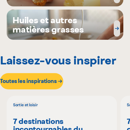
Huiles et autres
matières grasses
Laissez-vous inspirer
Toutes les inspirations
Sortie et loisir
So
7 destinations
incontournables du