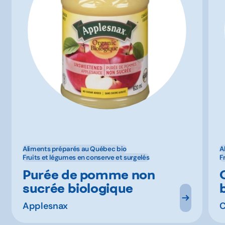
Aliments préparés au Québec bio
A
Fruits et légumes en conserve et surgelés
F
Purée de pomme non
sucrée biologique
Applesnax
C