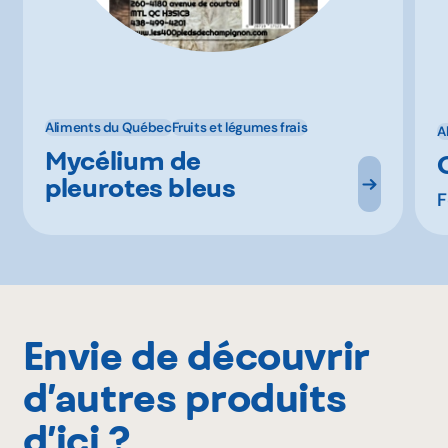
Aliments du Québec
Fruits et légumes frais
A
Mycélium de
pleurotes bleus
F
Envie de découvrir
d’autres produits
d’ici ?