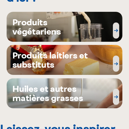
Produits
végétariens
Produits laitiers et
substituts
Huiles et autres
matières grasses
Laissez-vous inspirer