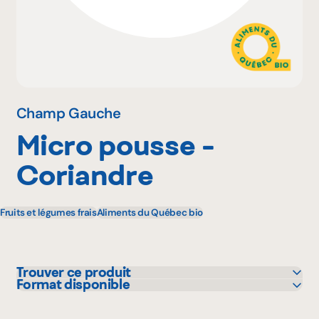
Pourquoi adhérer
Portail adhérent
Champ Gauche
Micro pousse -
EN
Coriandre
Fruits et légumes frais
Aliments du Québec bio
Trouver ce produit
Format disponible
IGA
1 unité
Marchés Tradition