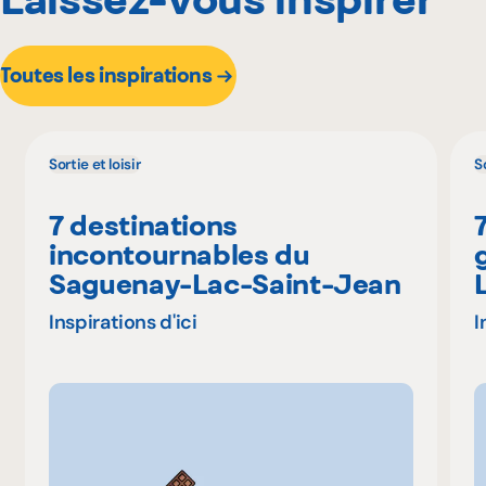
Toutes les inspirations
Sortie et loisir
So
7 destinations
incontournables du
Saguenay-Lac-Saint-Jean
Inspirations d'ici
I