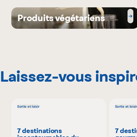
Produits végétariens
Laissez-vous inspir
Sortie et loisir
Sortie et loisir
7 destinations
7 dest