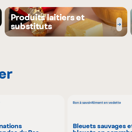
Produits laitiers et
substituts
er
Bon à savoir
Aliment en vedette
inations
Bleuets sauvages e