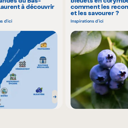
ndes du Bas-
bleuets en corymbe
Laurent à découvrir
comment les recon
é
et les savourer ?
s d'ici
Inspirations d'ici