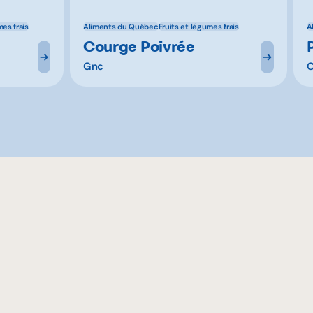
mes frais
Aliments du Québec
Fruits et légumes frais
A
Courge Poivrée
Gnc
C