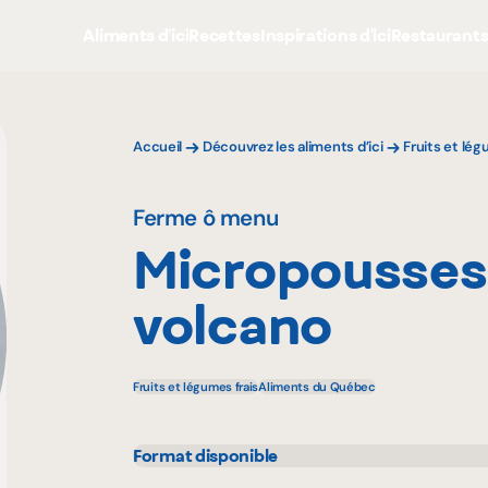
Aliments d'ici
Recettes
Inspirations d'ici
Restaurant
Accueil
Découvrez les aliments d’ici
Fruits et lé
Ferme ô menu
Micropousses 
volcano
Fruits et légumes frais
Aliments du Québec
Format disponible
60 g