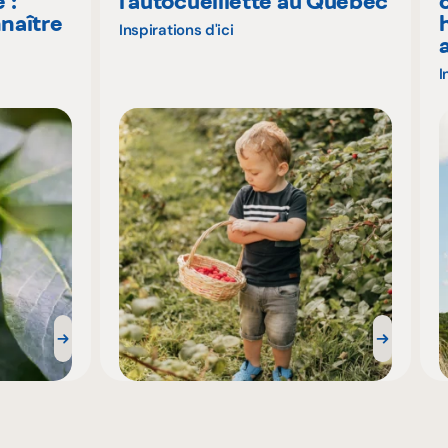
 :
l’autocueillette au Québec
naître
Inspirations d'ici
I