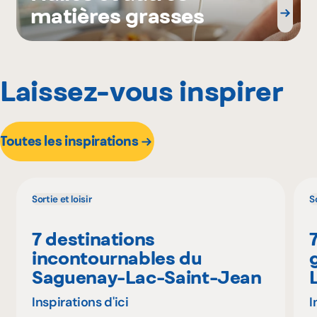
matières grasses
Laissez-vous inspirer
Toutes les inspirations
Sortie et loisir
So
7 destinations
incontournables du
Saguenay-Lac-Saint-Jean
Inspirations d'ici
I