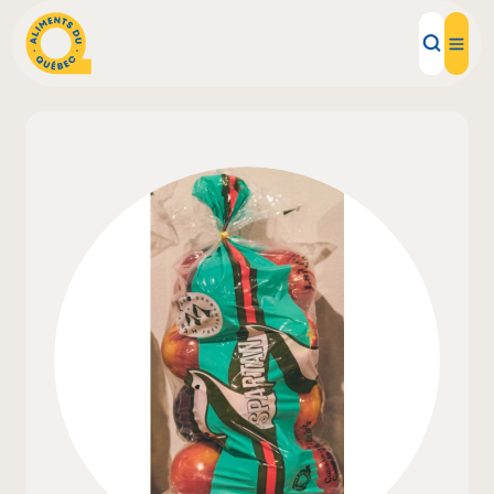
Aliments d'ici
Recettes
Inspirations d'ici
Restaurants
Institutions
À propos