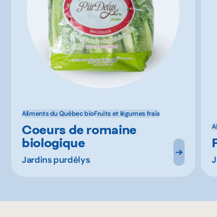
Aliments du Québec bio
Fruits et légumes frais
Coeurs de romaine
A
biologique
Jardins purdélys
J