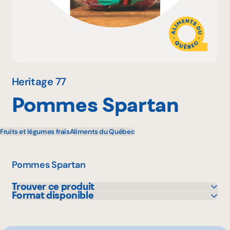
Pourquoi adhérer
Portail adhérent
Heritage 77
Pommes Spartan
EN
Fruits et légumes frais
Aliments du Québec
Pommes Spartan
Trouver ce produit
Format disponible
Adonis
3 lbs
Avril - supermarché santé
8 lbs
Bonichoix