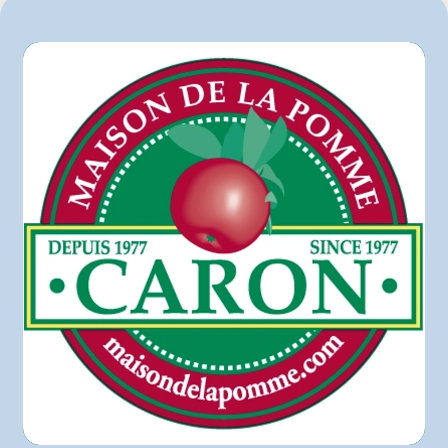
4 lbs
Colabor
GFS
Hector Larivée
IGA
L'intermarché
Marchés Tradition
Maxi
Metro
Pasquier
Provigo
Rachelle-Béry
Super C
Sysco
Autre