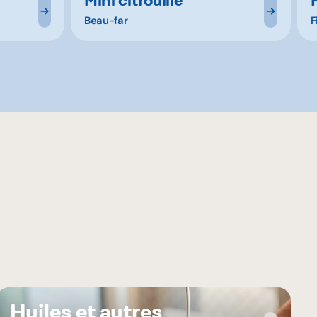
Beau-far
F
Huiles et autres