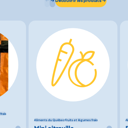
Découvrir les produits
frais
Aliments du Québec
Fruits et légumes frais
A
Mini citrouille