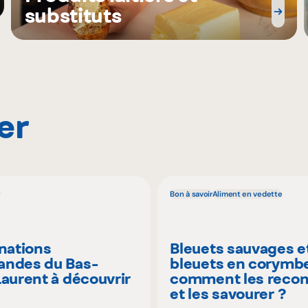
substituts
er
Bon à savoir
Aliment en vedette
inations
Bleuets sauvages e
ndes du Bas-
bleuets en corymbe
Laurent à découvrir
comment les recon
é
et les savourer ?