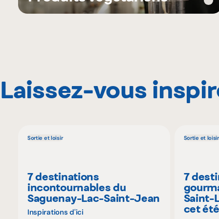
Laissez-vous inspir
Sortie et loisir
Sortie et loisir
7 destinations
7 dest
incontournables du
gourma
Saguenay-Lac-Saint-Jean
Saint-
cet ét
Inspirations d'ici