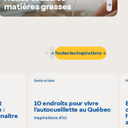
matières grasses
Toutes les inspirations
Sortie et loisir
P
t
10 endroits pour vivre
 :
l’autocueillette au Québec
naître
Inspirations d'ici