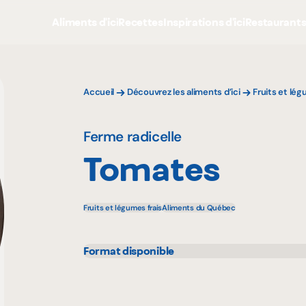
Aliments d'ici
Recettes
Inspirations d'ici
Restaurant
Accueil
Découvrez les aliments d’ici
Fruits et lé
Ferme radicelle
Tomates
Fruits et légumes frais
Aliments du Québec
Format disponible
10 lbs