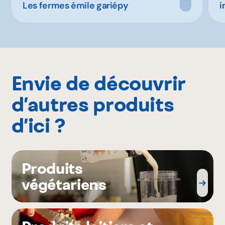
Les fermes émile gariépy
i
Envie de découvrir
d’autres produits
d’ici ?
Produits
végétariens