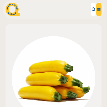
Aliments d'ici
Recettes
Inspirations d'ici
Restaurants
Institutions
À propos