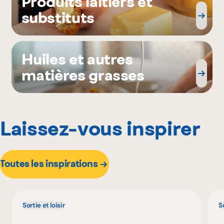
Produits laitiers et
substituts
Huiles et autres
matières grasses
Laissez-vous inspirer
Toutes les inspirations
Sortie et loisir
So