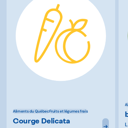
A
Aliments du Québec
Fruits et légumes frais
Courge Delicata
L