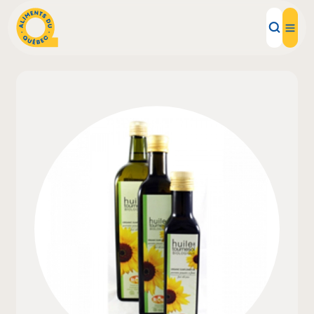
Aliments d'ici
Recettes
Inspirations d'ici
Restaurants
Institutions
À propos