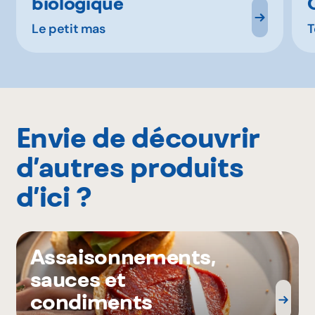
biologique
Le petit mas
T
Envie de découvrir
d’autres produits
d’ici ?
Assaisonnements,
sauces et
condiments