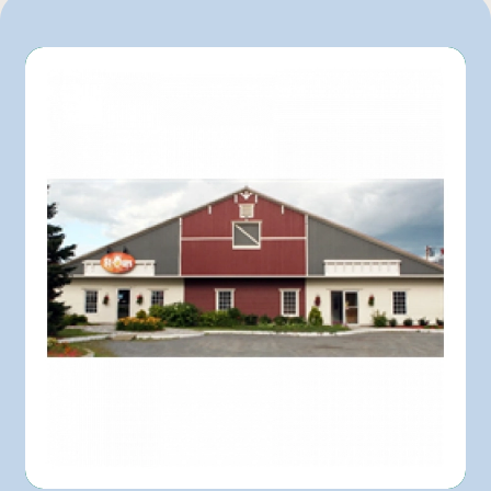
1 L
2 L
20 L