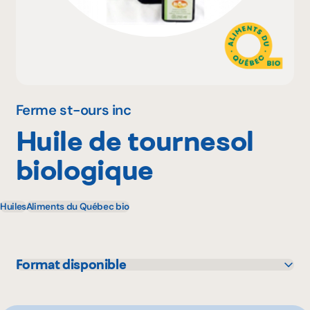
Pourquoi adhérer
Portail adhérent
Ferme st-ours inc
Huile de tournesol
EN
biologique
Huiles
Aliments du Québec bio
Format disponible
250 mL
500 mL