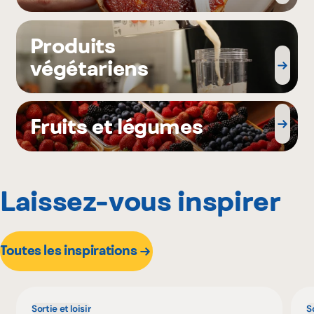
Produits
végétariens
Fruits et légumes
Laissez-vous inspirer
Toutes les inspirations
Sortie et loisir
So