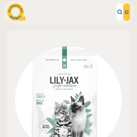
Aliments d'ici
Recettes
Inspirations d'ici
Restaurants
Institutions
À propos