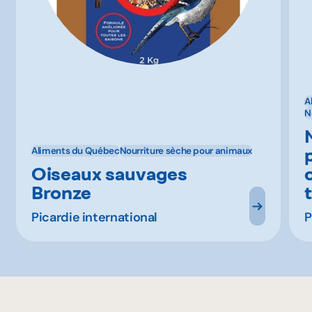
A
N
Aliments du Québec
Nourriture sèche pour animaux
Oiseaux sauvages
Bronze
Picardie international
P