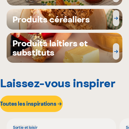
Produits céréaliers
Produits laitiers et
substituts
Laissez-vous inspirer
Toutes les inspirations
Sortie et loisir
So