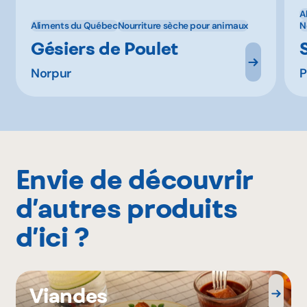
A
Aliments du Québec
Nourriture sèche pour animaux
N
Gésiers de Poulet
Norpur
P
Envie de découvrir
d’autres produits
d’ici ?
Viandes