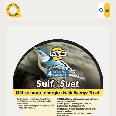
Aliments d'ici
Recettes
Inspirations d'ici
Restaurants
Institutions
À propos