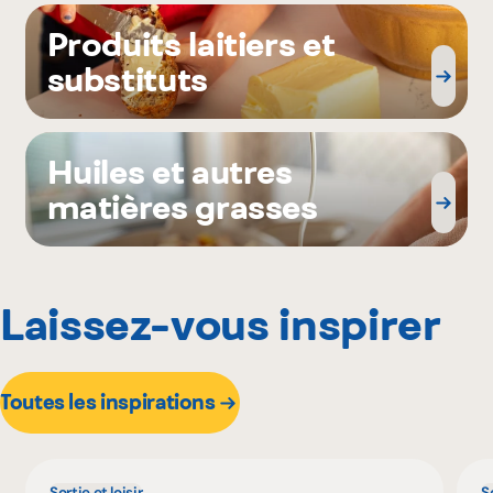
Produits laitiers et
substituts
Huiles et autres
matières grasses
Laissez-vous inspirer
Toutes les inspirations
Sortie et loisir
So