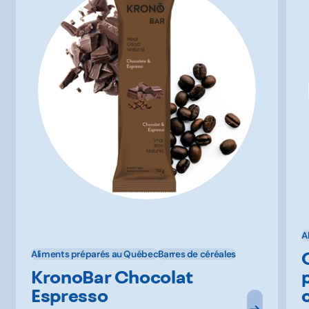
A
Aliments préparés au Québec
Barres de céréales
KronoBar Chocolat
Espresso