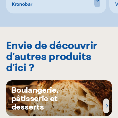
Kronobar
V
Envie de découvrir
d’autres produits
d’ici ?
Boulangerie,
pâtisserie et
desserts