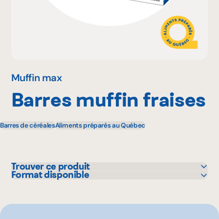
Pourquoi adhérer
Portail adhérent
Muffin max
Barres muffin fraises
EN
Barres de céréales
Aliments préparés au Québec
Trouver ce produit
Format disponible
Metro
223 g