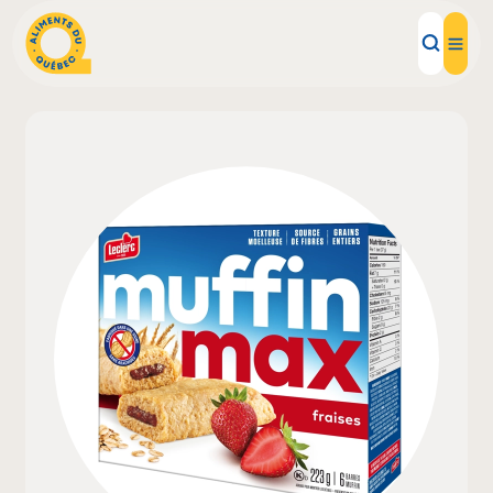
Aliments d'ici
Recettes
Inspirations d'ici
Restaurants
Institutions
À propos