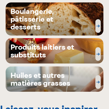
Boulangerie,
pâtisserie et
desserts
Produits laitiers et
substituts
Huiles et autres
matières grasses
Laissez-vous inspirer