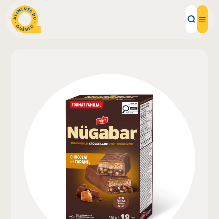
Aliments d'ici
Recettes
Inspirations d'ici
Restaurants
Institutions
À propos