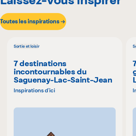
Toutes les inspirations
Sortie et loisir
So
7 destinations
incontournables du
Saguenay-Lac-Saint-Jean
Inspirations d'ici
I