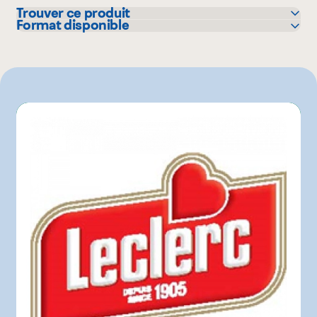
Trouver ce produit
Format disponible
IGA
630 g
Maxi
Metro
Super C
Walmart