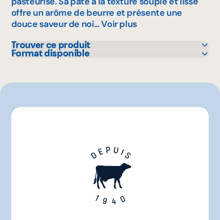
pasteurisé. Sa pâte à la texture souple et lisse
offre un arôme de beurre et présente une
douce saveur de noi...
Voir plus
Trouver ce produit
Format disponible
Adonis
1.15 kg
Bonichoix
Costco
IGA
L'intermarché
Marchés Tradition
Maxi
Metro
Pasquier
Provigo
Rachelle-Béry
Super C