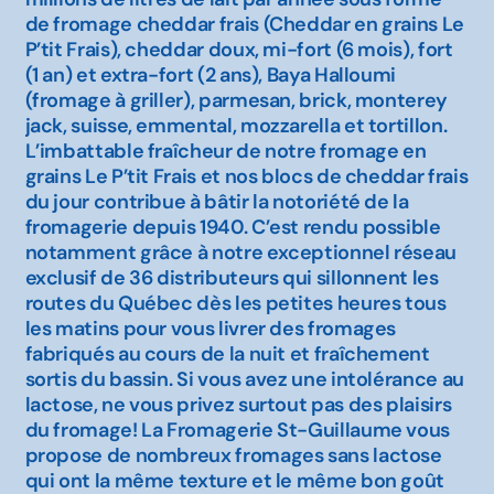
de fromage cheddar frais (Cheddar en grains Le
P’tit Frais), cheddar doux, mi-fort (6 mois), fort
(1 an) et extra-fort (2 ans), Baya Halloumi
(fromage à griller), parmesan, brick, monterey
jack, suisse, emmental, mozzarella et tortillon.
L’imbattable fraîcheur de notre fromage en
grains Le P’tit Frais et nos blocs de cheddar frais
du jour contribue à bâtir la notoriété de la
fromagerie depuis 1940. C’est rendu possible
notamment grâce à notre exceptionnel réseau
exclusif de 36 distributeurs qui sillonnent les
routes du Québec dès les petites heures tous
les matins pour vous livrer des fromages
fabriqués au cours de la nuit et fraîchement
sortis du bassin. Si vous avez une intolérance au
lactose, ne vous privez surtout pas des plaisirs
du fromage! La Fromagerie St-Guillaume vous
propose de nombreux fromages sans lactose
qui ont la même texture et le même bon goût