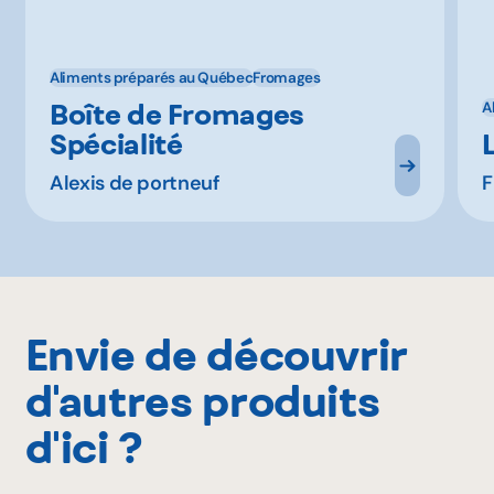
Aliments préparés au Québec
Fromages
Boîte de Fromages
A
Spécialité
Alexis de portneuf
F
Envie de découvrir
d'autres produits
d'ici ?