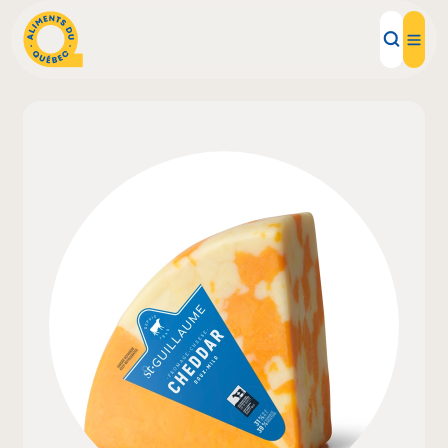
Aliments d'ici
Recettes
Inspirations d'ici
Restaurants
Institutions
À propos