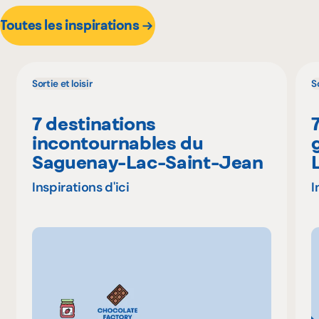
Toutes les inspirations
Sortie et loisir
So
7 destinations
incontournables du
Saguenay-Lac-Saint-Jean
Inspirations d'ici
I