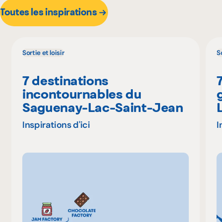
Toutes les inspirations
Sortie et loisir
So
7 destinations
incontournables du
Saguenay-Lac-Saint-Jean
Inspirations d'ici
I