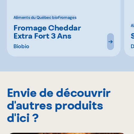
Aliments du Québec bio
Fromages
Fromage Cheddar
A
Extra Fort 3 Ans
Biobio
D
Envie de découvrir
d'autres produits
d'ici ?