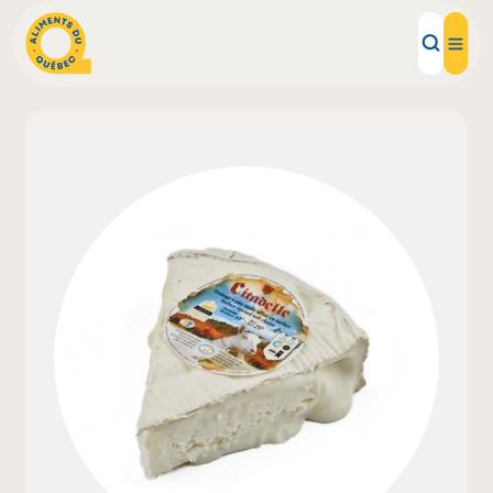
Aliments d'ici
Recettes
Inspirations d'ici
Restaurants
Institutions
À propos