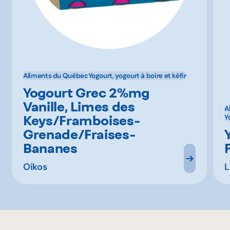
Aliments du Québec
Yogourt, yogourt à boire et kéfir
Yogourt Grec 2%mg
Vanille, Limes des
A
Keys/Framboises-
Y
Grenade/Fraises-
Bananes
Oikos
L