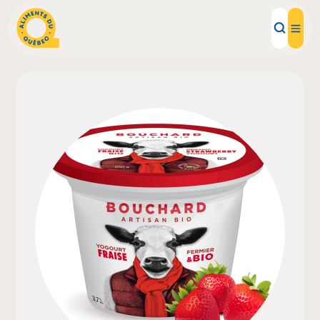
Aliments d'ici
Recettes
Inspirations d'ici
Restaurants
Institutions
À propos