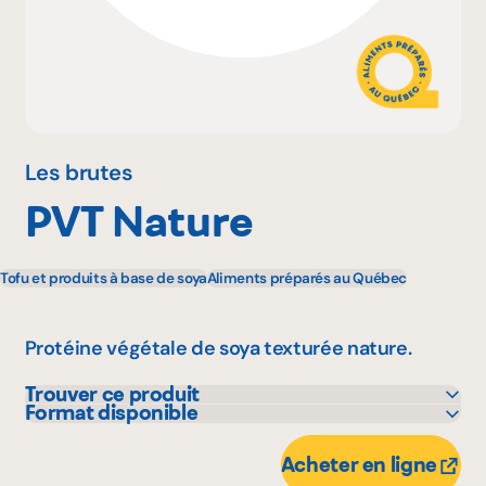
Pourquoi adhérer
Portail adhérent
Les brutes
PVT Nature
EN
Tofu et produits à base de soya
Aliments préparés au Québec
Protéine végétale de soya texturée nature.
Trouver ce produit
Format disponible
Adonis
100 g
IGA
Acheter en ligne
Marchés Tradition