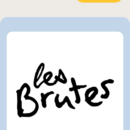
Maturin
Maxi
Metro
Pasquier
Provigo
Rachelle-Béry