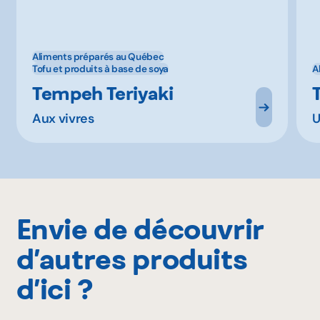
Aliments préparés au Québec
Tofu et produits à base de soya
A
Tempeh Teriyaki
Aux vivres
U
Envie de découvrir
d’autres produits
d’ici ?