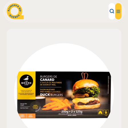
Aliments d'ici
Recettes
Inspirations d'ici
Restaurants
Institutions
À propos