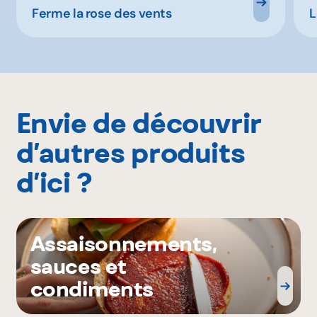
Ferme la rose des vents
L
Envie de découvrir
d’autres produits
d’ici ?
Assaisonnements,
sauces et
condiments