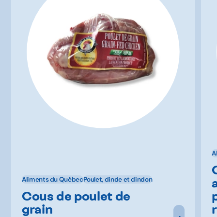
A
Aliments du Québec
Poulet, dinde et dindon
Cous de poulet de
grain