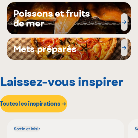
Poissons et fruits
de mer
Mets préparés
Laissez-vous inspirer
Toutes les inspirations
Sortie et loisir
So