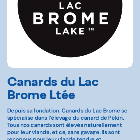
Canards du Lac
Brome Ltée
Depuis sa fondation, Canards du Lac Brome se
spécialise dans l’élevage du canard de Pékin.
Tous nos canards sont élevés naturellement
pour leur viande, et ce, sans gavage. Ils sont
reconnus pour leur viande tendre et