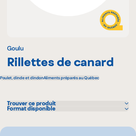
Pourquoi adhérer
Portail adhérent
Goulu
Rillettes de canard
EN
Poulet, dinde et dindon
Aliments préparés au Québec
Trouver ce produit
Format disponible
IGA
225 g
Metro
80 g