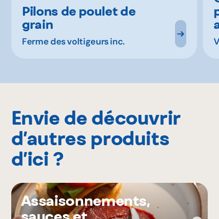
Pilons de poulet de
grain
Ferme des voltigeurs inc.
V
Envie de découvrir
d’autres produits
d’ici ?
Assaisonnements,
sauces et