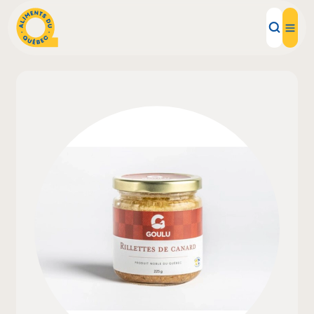
Aliments d'ici
Recettes
Inspirations d'ici
Restaurants
Institutions
À propos