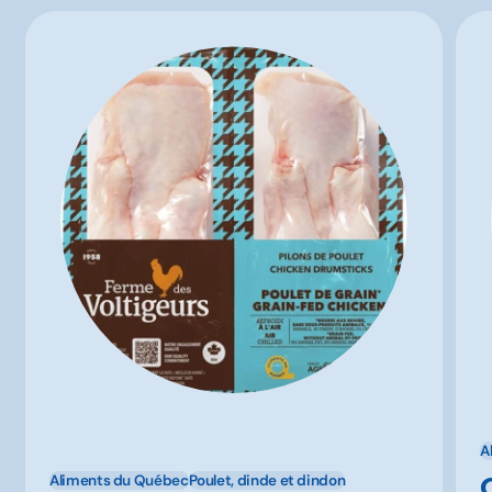
A
Aliments du Québec
Poulet, dinde et dindon