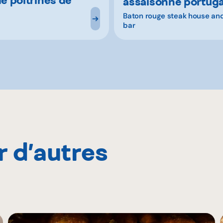
assaisonné portuga
Baton rouge steak house an
bar
r d’autres