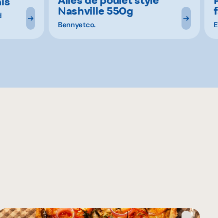
is
Nashville 550g
d
Bennyetco.
E