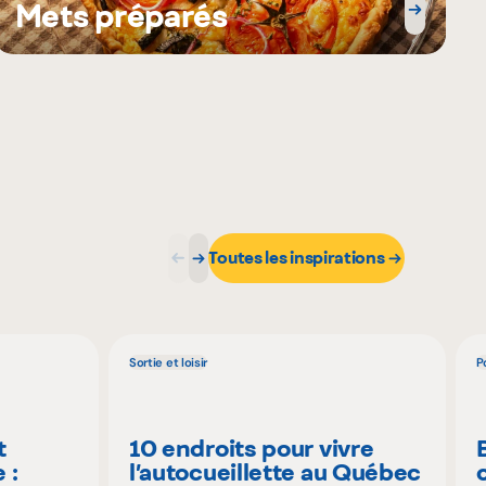
Mets préparés
Toutes les inspirations
Sortie et loisir
P
t
10 endroits pour vivre
 :
l’autocueillette au Québec