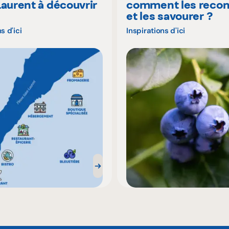
Laurent à découvrir
comment les recon
é
et les savourer ?
s d'ici
Inspirations d'ici