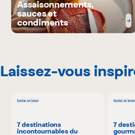
Assaisonnements,
sauces et
condiments
Laissez-vous inspir
Sortie et loisir
Sortie et loisir
7 destinations
7 dest
incontournables du
gourma