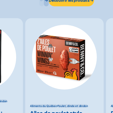
Découvrir les produits
dindon
Aliments du Québec
Poulet, dinde et dindon
A
Ailes de poulet style