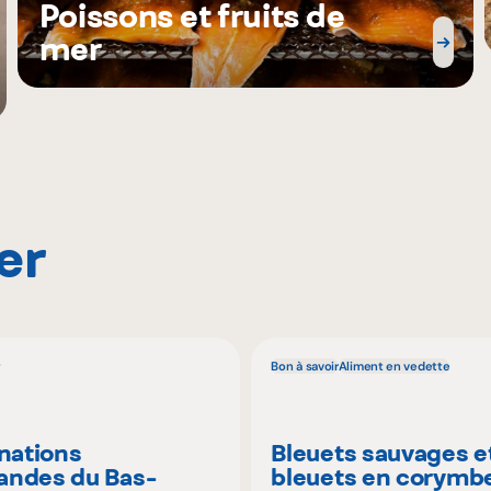
Poissons et fruits de
mer
er
Bon à savoir
Aliment en vedette
inations
Bleuets sauvages e
ndes du Bas-
bleuets en corymbe