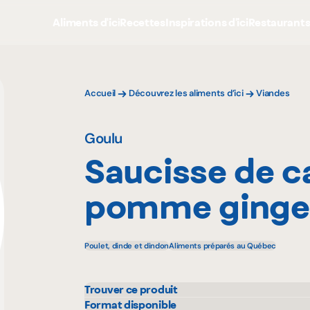
Aliments d'ici
Recettes
Inspirations d'ici
Restaurant
Accueil
Découvrez les aliments d’ici
Viandes
Goulu
Saucisse de c
pomme ging
Poulet, dinde et dindon
Aliments préparés au Québec
Trouver ce produit
IGA
Metr
Format disponible