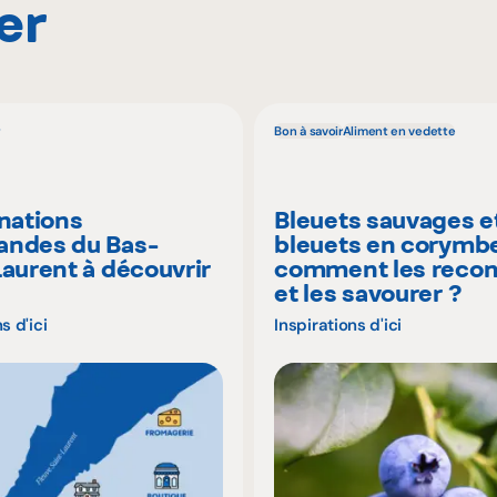
er
Bon à savoir
Aliment en vedette
inations
Bleuets sauvages e
ndes du Bas-
bleuets en corymbe
Laurent à découvrir
comment les recon
é
et les savourer ?
s d'ici
Inspirations d'ici