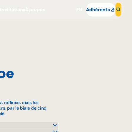
s
Institutions
À propos
EN
Adhérents
Rech
be
Pourquoi adhérer
Portail adhérent
st raffinée, mais les
s, par le biais de cinq
ié.
hés Tradition