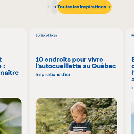
Toutes les inspirations
Sortie et loisir
P
t
10 endroits pour vivre
 :
l’autocueillette au Québec
naître
Inspirations d'ici
I