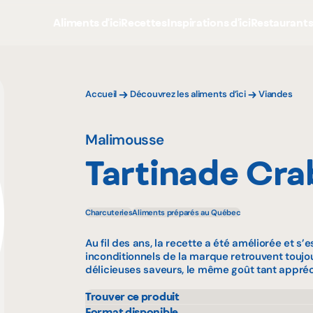
Aliments d'ici
Recettes
Inspirations d'ici
Restaurant
Accueil
Découvrez les aliments d’ici
Viandes
Malimousse
Tartinade Cra
Charcuteries
Aliments préparés au Québec
Au fil des ans, la recette a été améliorée et s’e
inconditionnels de la marque retrouvent toujour
délicieuses saveurs, le même goût tant appréc
Trouver ce produit
Bonichoix
Marc
Format disponible