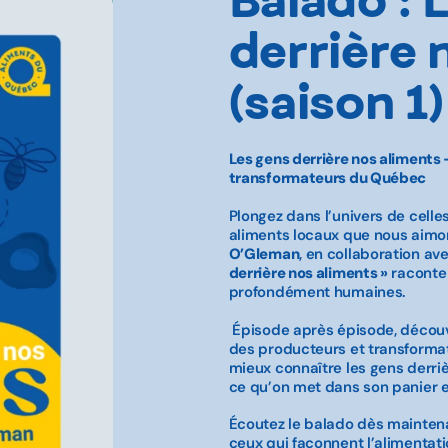
derrière 
(saison 1)
Les gens derrière nos aliments 
transformateurs du Québec
Plongez dans l’univers de celles
aliments locaux que nous aimon
O’Gleman
, en collaboration a
derrière nos aliments »
raconte 
profondément humaines.
Épisode après épisode, découvre
des producteurs et transformat
mieux connaître les gens derriè
ce qu’on met dans son panier et
Écoutez le balado dès maintena
ceux qui façonnent l’alimentati