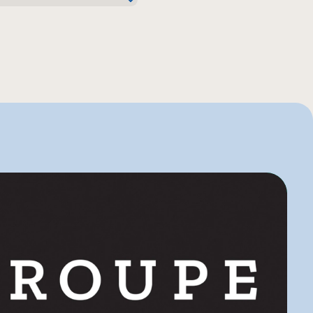
o
uier