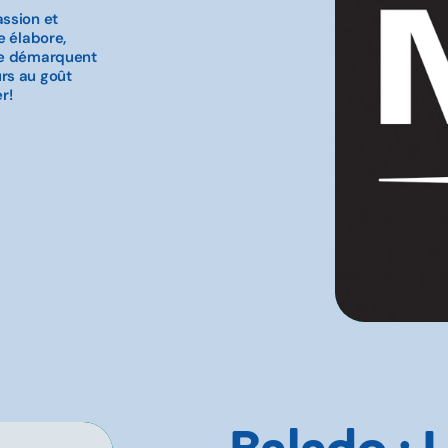
assion et
e élabore,
 se démarquent
rs au goût
r!
Balado : 