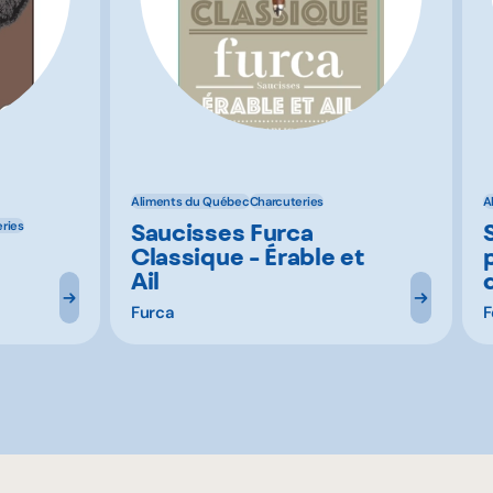
Aliments du Québec
Charcuteries
A
Saucisses Furca
ries
Classique - Érable et
Ail
Furca
F