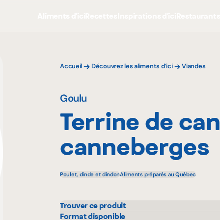
Aliments d'ici
Recettes
Inspirations d'ici
Restaurant
Accueil
Découvrez les aliments d’ici
Viandes
Goulu
Terrine de ca
canneberges
Poulet, dinde et dindon
Aliments préparés au Québec
Trouver ce produit
IGA
Metr
Format disponible