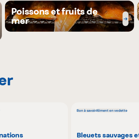
Poissons et fruits de
mer
er
Bon à savoir
Aliment en vedette
inations
Bleuets sauvages e