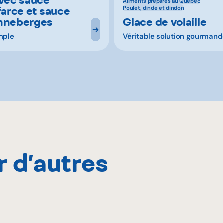
Aliments préparés au Québec
farce et sauce
Poulet, dinde et dindon
nneberges
Glace de volaille
mple
Véritable solution gourmand
r d’autres