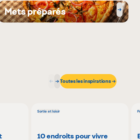
Mets préparés
Toutes les inspirations
Sortie et loisir
P
t
10 endroits pour vivre