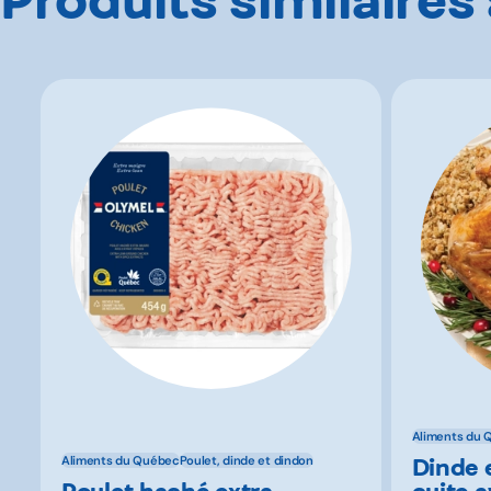
Aliments du 
Dinde 
Aliments du Québec
Poulet, dinde et dindon
Poulet haché extra
cuite 