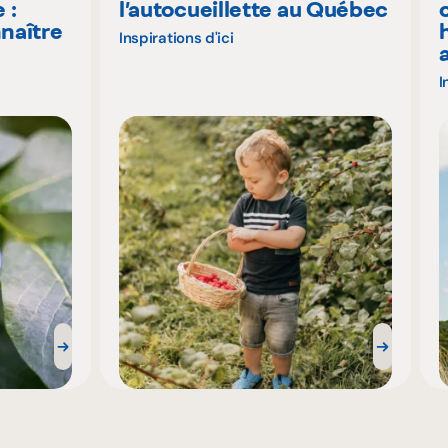
 :
l’autocueillette au Québec
naître
Inspirations d'ici
I