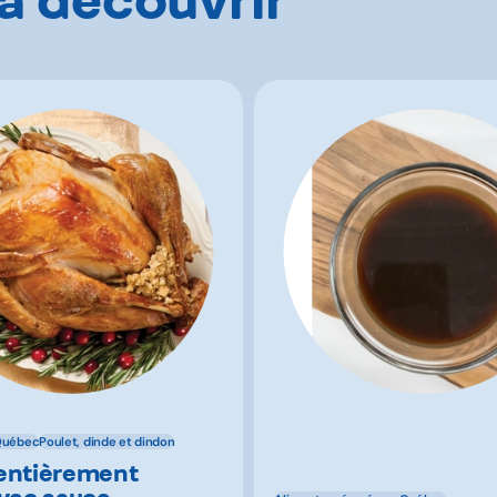
Québec
Poulet, dinde et dindon
entièrement
avec sauce