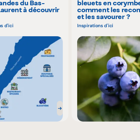
ndes du Bas-
bleuets en corymbe
Laurent à découvrir
comment les recon
é
et les savourer ?
s d'ici
Inspirations d'ici