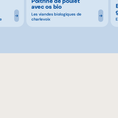
Poitrine de poulet
avec os bio
Les viandes biologiques de
e
charlevoix
E