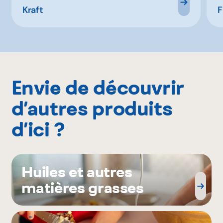
Kraft
F
Envie de découvrir
d’autres produits
d’ici ?
Huiles et autres
matières grasses