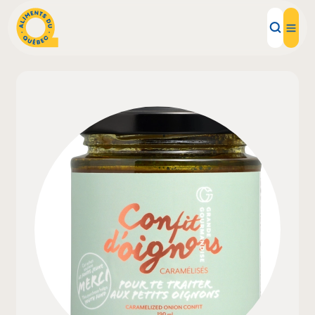
Aliments d'ici
Recettes
Inspirations d'ici
Restaurants
Institutions
À propos