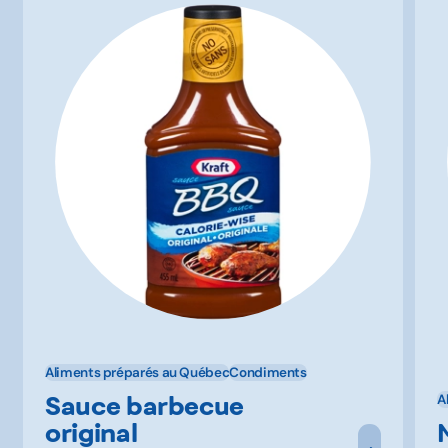
Aliments préparés au Québec
Condiments
Sauce barbecue
A
original