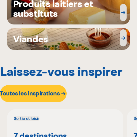
Produits laitiers et
substituts
Viandes
Laissez-vous inspirer
Toutes les inspirations
Sortie et loisir
So
7 destinations