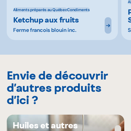
A
Aliments préparés au Québec
Condiments
Ketchup aux fruits
Ferme francois blouin inc.
S
Envie de découvrir
d’autres produits
d’ici ?
Huiles et autres