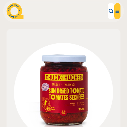
Aliments d'ici
Recettes
Inspirations d'ici
Restaurants
Institutions
À propos