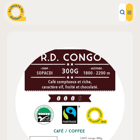
Aliments d'ici
Recettes
Inspirations d'ici
Restaurants
Institutions
À propos