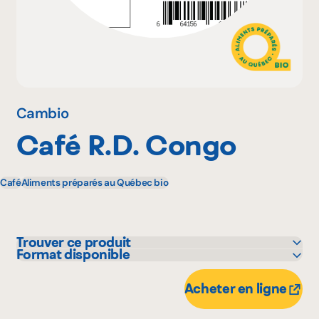
Pourquoi adhérer
Portail adhérent
Cambio
Café R.D. Congo
EN
Café
Aliments préparés au Québec bio
Trouver ce produit
Format disponible
IGA
300 g
Maxi
2.5 kg
Acheter en ligne
Metro
1 kg
Provigo