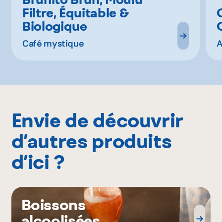
Filtre, Équitable &
Biologique
Café mystique
A
Envie de découvrir
d’autres produits
d’ici ?
Boissons
alcoolisées