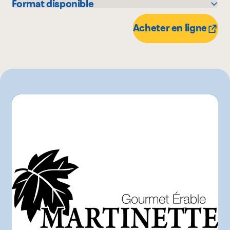
Format disponible
85 g
265 g
Acheter en ligne
28 g
125 g