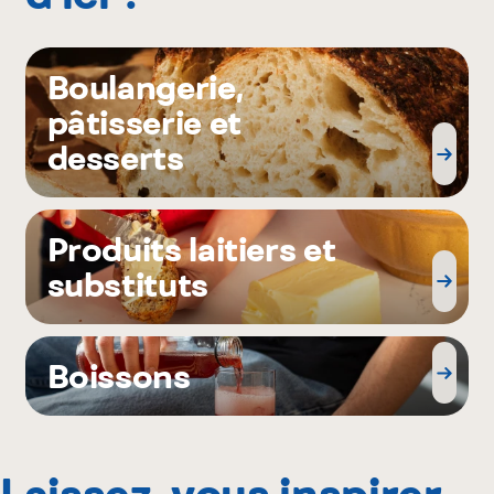
Boulangerie,
pâtisserie et
desserts
Produits laitiers et
substituts
Boissons
Laissez-vous inspirer