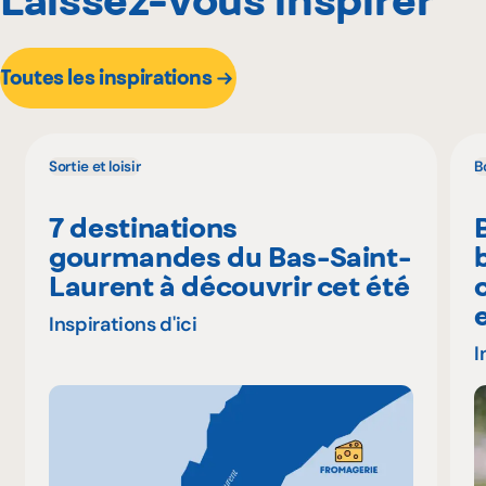
Toutes les inspirations
Sortie et loisir
B
7 destinations
gourmandes du Bas-Saint-
Laurent à découvrir cet été
Inspirations d'ici
I