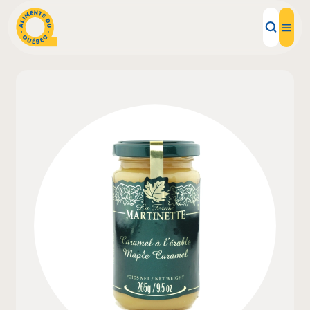
Aliments d'ici
Recettes
Inspirations d'ici
Restaurants
Institutions
À propos