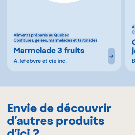
A
C
Aliments préparés au Québec
Confitures, gelées, marmelades et tartinades
Marmelade 3 fruits
A. lefebvre et cie inc.
B
Envie de découvrir
d’autres produits
d’ici ?